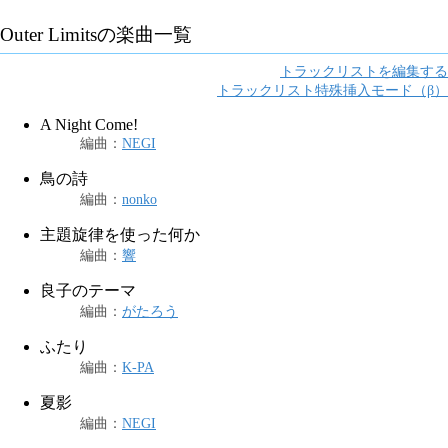
Outer Limits
の楽曲一覧
トラックリストを編集する
トラックリスト特殊挿入モード（β）
A Night Come!
編曲
：
NEGI
鳥の詩
編曲
：
nonko
主題旋律を使った何か
編曲
：
響
良子のテーマ
編曲
：
がたろう
ふたり
編曲
：
K-PA
夏影
編曲
：
NEGI