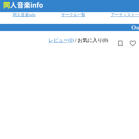
ログイン
同人音楽info
サークル一覧
アーティスト一
Ou
レビュー(
0
)
/
お気に入り(0)