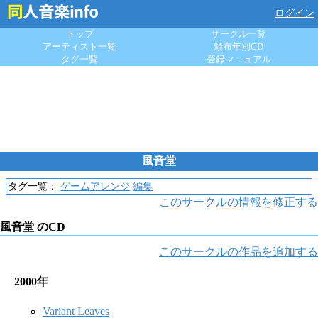
ログイン
トップ
サークル一覧
アーティスト一覧
頒布年別CD
タグ一覧
登録マニュアル
風音堂
タグ一覧：
ゲームアレンジ
編集
このサークルの情報を修正する
風音堂 のCD
このサークルの作品を追加する
2000年
Variant Leaves