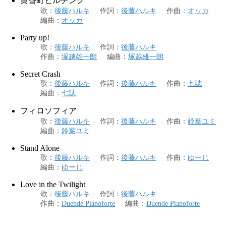
黄昏町ビルヂング
歌
：
後藤ハルキ
作詞
：
後藤ハルキ
作曲
：
オッカ
編曲
：
オッカ
Party up!
歌
：
後藤ハルキ
作詞
：
後藤ハルキ
作曲
：
塚越雄一朗
編曲
：
塚越雄一朗
Secret Crash
歌
：
後藤ハルキ
作詞
：
後藤ハルキ
作曲
：
七誌
編曲
：
七誌
フィロソフィア
歌
：
後藤ハルキ
作詞
：
後藤ハルキ
作曲
：
鈴葉ユミ
編曲
：
鈴葉ユミ
Stand Alone
歌
：
後藤ハルキ
作詞
：
後藤ハルキ
作曲
：
ゆーじ
編曲
：
ゆーじ
Love in the Twilight
歌
：
後藤ハルキ
作詞
：
後藤ハルキ
作曲
：
Duende Pianoforte
編曲
：
Duende Pianoforte