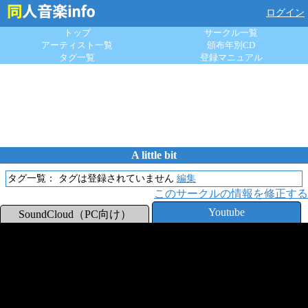
ログイン
トップ
サークル一覧
アーティスト一覧
頒布年別CD
タグ一覧
登録マニュアル
A little bit
タグ一覧：
タグは登録されていません
編集
このサークルの情報を修正する
Youtube
SoundCloud（PC向け）