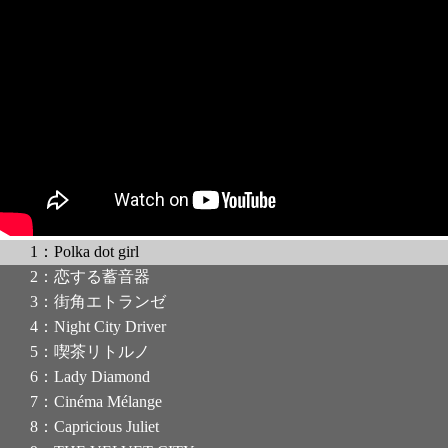
1：Polka dot girl
2：恋する蓄音器
3：街角エトランゼ
4：Night City Driver
5：喫茶リトルノ
6：Lady Diamond
7：Cinéma Mélange
8：Capricious Juliet