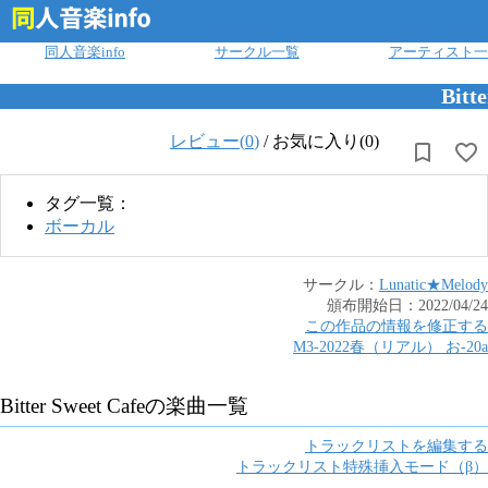
ログイン
同人音楽info
サークル一覧
アーティスト一
Bitt
レビュー(
0
)
/
お気に入り(0)
タグ一覧：
ボーカル
サークル：
Lunatic★Melody
頒布開始日：
2022/04/24
この作品の情報を修正する
M3-2022春（リアル）
お
-
20a
Bitter Sweet Cafe
の楽曲一覧
トラックリストを編集する
トラックリスト特殊挿入モード（β）