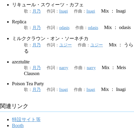
リキュール・スウィーツ・カフェ
Mix ： Inagi
歌
：
月乃
作詞
：
Inagi
作曲
：
Inagi
Replica
Mix ： odasis
歌
：
月乃
作詞
：
odasis
作曲
：
odasis
ミルククラウン・オン・ソーネチカ
Mix ： うら
歌
：
月乃
作詞
：
ユジー
作曲
：
ユジー
る
azeztulite
Mix ： Meis
歌
：
月乃
作詞
：
narry
作曲
：
narry
Clauson
Poison Tea Party
Mix ： Inagi
歌
：
月乃
作詞
：
Inagi
作曲
：
Inagi
関連リンク
特設サイト等
Booth