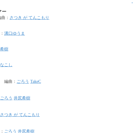
マー
編曲
：
さつき が てんこもり
：
溝口ゆうま
希樹
なこし
編曲
：
ごろう
TakeC
ごろう
井尻希樹
さつき が てんこもり
：
ごろう
井尻希樹