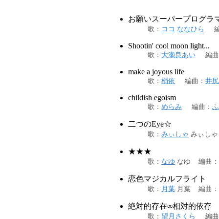
お願いスーパープログラ
歌
：
ココ
ななひら
Shootin' cool moon light...
歌
：
大瀬良あい
編曲
make a joyous life
歌
：
梢依
編曲
：
井尻
childish egoism
歌
：
めらみ
編曲
：
ふ
二つのEye☆
歌
：
みぃしゃ
みぃしゃ
★★★
歌
：
なゆ
なゆ
編曲
：
恋色マジカルフライト
歌
：
月葉
月葉
編曲
：
絶対的存在∞相対的依存
歌
：
望月さくら
編曲