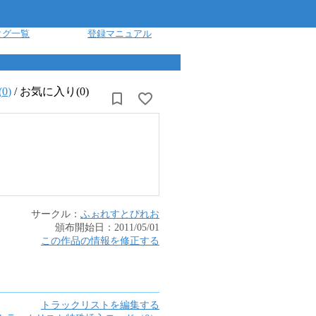
タグ一覧
登録マニュアル
(
0
)
/
お気に入り(0)
サークル：
ふぉれすとぴれお
頒布開始日：
2011/05/01
この作品の情報を修正する
トラックリストを編集する