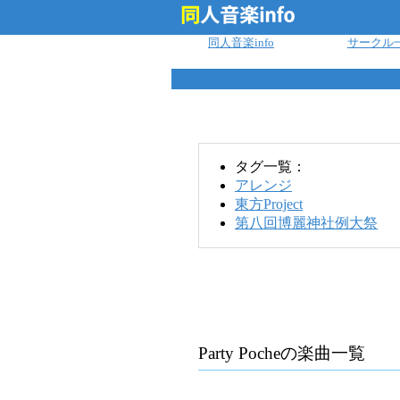
ログイン
同人音楽info
サークル
タグ一覧：
アレンジ
東方Project
第八回博麗神社例大祭
Party Poche
の楽曲一覧