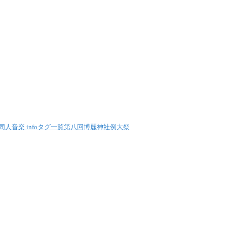
同人音楽 info
タグ一覧
第八回博麗神社例大祭