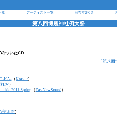
一覧
アーティスト一覧
頒布年別CD
第八回博麗神社例大祭
グのついたCD
「
第八回
O-KA-
（
Kraster
）
ぴれお
）
utside 2011 Spring
（
EastNewSound
）
の美術館
）