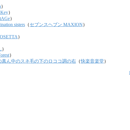
n
）
 Key
）
tAGe
）
tion sisters
（
セブンスヘブン MAXION
）
ROSETTA
）
ん
）
Forest
）
の真ん中のスネ毛の下のロココ調の右
（
快楽音楽堂
）