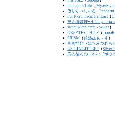
Inst Vol.2
（
38beets
）
Innocent Chain
（
MyonMyo
仮歌すぺしゃる
（
Innocent
For North From Far East
（
U
東方御姉様〜Like your fascina
sweet witch craft
（
S-wab
）
GREATEST HITS
（
mono
PRISM
（
発熱巫女～ず
）
奇奇怪怪
（
はちみつれも
EXTRA BITTER?
（
Silver 
肩の後ろの二本のゴボウ