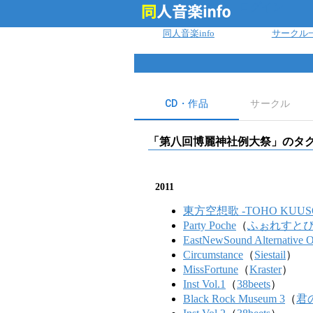
ログイン
同人音楽info
サークル
CD・作品
サークル
「
第八回博麗神社例大祭
」のタ
2011
東方空想歌 -TOHO KUUS
Party Poche
（
ふぉれすと
EastNewSound Alternative O
Circumstance
（
Siestail
）
MissFortune
（
Kraster
）
Inst Vol.1
（
38beets
）
Black Rock Museum 3
（
君