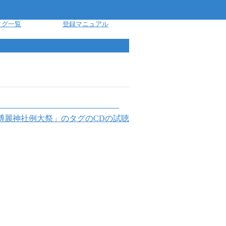
タグ一覧
登録マニュアル
博麗神社例大祭
」のタグのCDの試聴