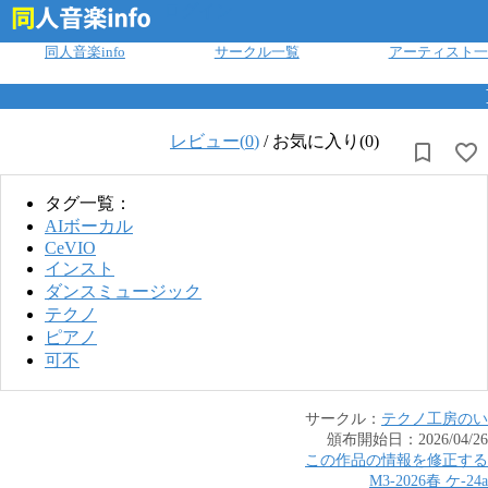
ログイン
同人音楽info
サークル一覧
アーティスト一
レビュー(
0
)
/
お気に入り(0)
タグ一覧：
AIボーカル
CeVIO
インスト
ダンスミュージック
テクノ
ピアノ
可不
サークル：
テクノ工房のい
頒布開始日：
2026/04/26
この作品の情報を修正する
M3-2026春
ケ
-
24a