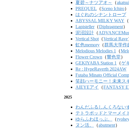
夏碧～ナツアオ～
（
akats
PREQUEL
（
Sceno Ichiro
）
はぐれのシナントロープ
ABYSSAL MILKY WAY
（
Lapisteller
（
Diphragment
）
泥沼設計
（
ADVANCEMus
Vertical Shot
（
Vertical Rave
虹色memory
（
群馬大学作
Melodious Melodies 1
（
Mel
Flower Crown
（
響色堂
）
GEKIYABA Station 1
（
ゲ
Re : HypeRaverth 2024AW
Futaba Minato Official Comp
笑顔ハーモニー！未来ス
AIEYEアイ
（
FANTASY 
2025
わんだふるしんくろない
テトラポッドとマーメイ
ゆらふわほっぷ。
（
ryohe
ヌン活。
（
abutment
）