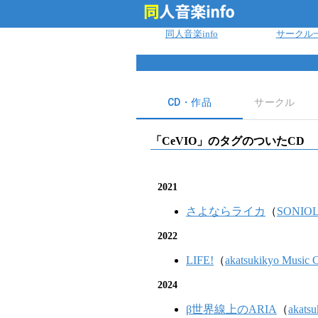
ログイン
同人音楽info
サークル
CD・作品
サークル
「
CeVIO
」のタグのついたCD
2021
さよならライカ
（
SONIOL,
2022
LIFE!
（
akatsukikyo Music 
2024
β世界線上のARIA
（
akats