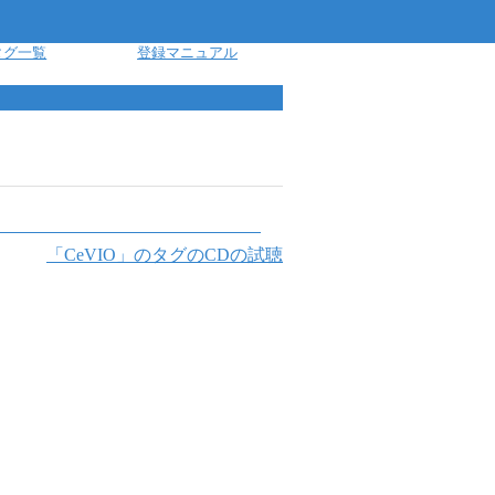
タグ一覧
登録マニュアル
「
CeVIO
」のタグのCDの試聴