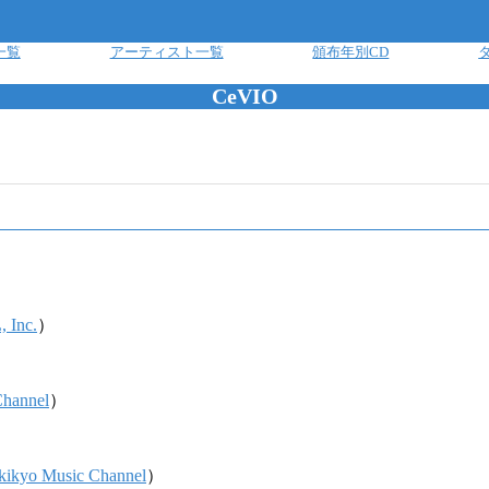
一覧
アーティスト一覧
頒布年別CD
CeVIO
 Inc.
）
Channel
）
ukikyo Music Channel
）