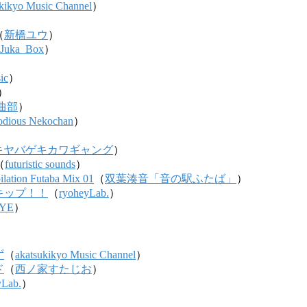
ukikyo Music Channel
）
（
新橋ユウ
）
Juka_Box
）
ic
）
）
曲部
）
odious Nekochan
）
キヤバゲキカワギャング
）
（
futuristic sounds
）
ilation Futaba Mix 01
（
双葉湊音「音の駅ふたば」
）
キップ！！
（
ryoheyLab.
）
EYE
）
ず
（
akatsukikyo Music Channel
）
ド
（
西ノ家すたじお
）
yLab.
）