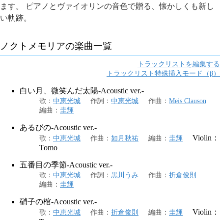
ます。 ピアノとヴァイオリンの音色で贈る、懐かしくも新し
い軌跡。
ノクトメモリア
の楽曲一覧
トラックリストを編集する
トラックリスト特殊挿入モード（β）
白い月、微笑んだ太陽-Acoustic ver.-
歌
：
中恵光城
作詞
：
中恵光城
作曲
：
Meis Clauson
編曲
：
圭輝
あるびの-Acoustic ver.-
Violin：
歌
：
中恵光城
作曲
：
如月秋祐
編曲
：
圭輝
Tomo
五番目の季節-Acoustic ver.-
歌
：
中恵光城
作詞
：
黒川うみ
作曲
：
折倉俊則
編曲
：
圭輝
硝子の棺-Acoustic ver.-
Violin：
歌
：
中恵光城
作曲
：
折倉俊則
編曲
：
圭輝