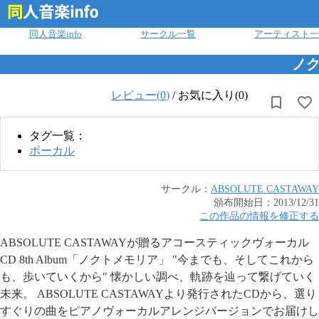
ログイン
同人音楽info
サークル一覧
アーティスト一
ノ
レビュー(
0
)
/
お気に入り(0)
タグ一覧：
ボーカル
サークル：
ABSOLUTE CASTAWAY
頒布開始日：
2013/12/31
この作品の情報を修正する
ABSOLUTE CASTAWAYが贈るアコースティックヴォーカル
CD 8th Album「ノクトメモリア」 "今までも、そしてこれから
も、歩いていくから" 懐かしい調べ、軌跡を辿って繋げていく
未来。 ABSOLUTE CASTAWAYより発行されたCDから、選り
すぐりの曲をピアノヴォーカルアレンジバージョンでお届けし