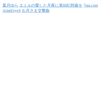
葉月ゆら
エミルの愛した月夜に第III幻想曲を
7uta.com
Ariabl'eyeS
お月さま交響曲