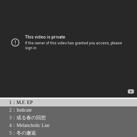
1：M.F. EP
2：Indicate
3：或る春の回想
4：Melancholic Liar
5：冬の邂逅