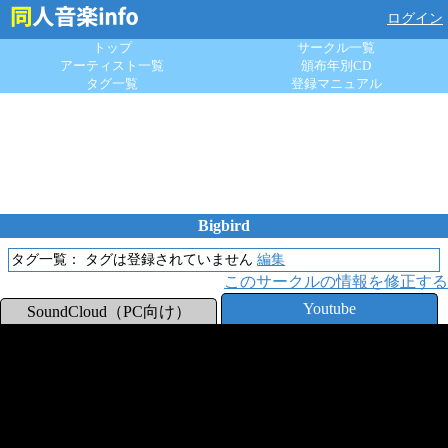
ログイン
トップ
サークル一覧
アーティスト一覧
頒布年別CD
タグ一覧
登録マニュアル
Bigbird
タグ一覧：
タグは登録されていません
編集
このサークルの情報を修正する
Youtube
SoundCloud（PC向け）