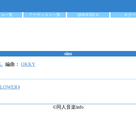
クル一覧
アーティスト一覧
頒布年別CD
タグ一
sins
ん
編曲：
OKKY
FLOWER
）
©同人音楽info