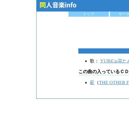
トップ
サー
歌：
YURiCa/花た
この曲の入っているＣＤ
菘
（
THE OTHER 