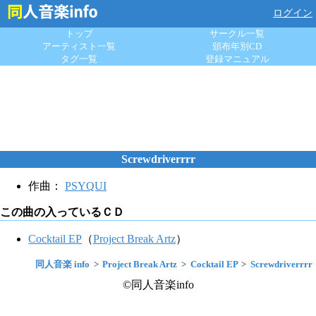
ログイン
トップ
サークル一覧
アーティスト一覧
頒布年別CD
タグ一覧
登録マニュアル
Screwdriverrrr
作曲：
PSYQUI
この曲の入っているＣＤ
Cocktail EP
（
Project Break Artz
）
同人音楽 info
Project Break Artz
Cocktail EP
Screwdriverrrr
©同人音楽info