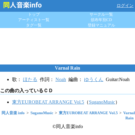
ログイン
トップ
サークル一覧
アーティスト一覧
頒布年別CD
タグ一覧
登録マニュアル
Varnal Rain
歌：
ほたる
作詞：
Noah
編曲：
ゆうくん
Guitar:Noah
この曲の入っているＣＤ
東方EUROBEAT ARRANGE Vol.5
（
SuganoMusic
）
同人音楽 info
SuganoMusic
東方EUROBEAT ARRANGE Vol.5
Varnal
Rain
©同人音楽info