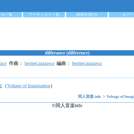
クル一覧
アーティスト一覧
頒布年別CD
タグ一
differance (difference)
face
作曲：
bermei.inazawa
編曲：
bermei.inazawa
在
（
Voltage of Imagination
）
同人音楽 info
Voltage of Imag
©同人音楽info