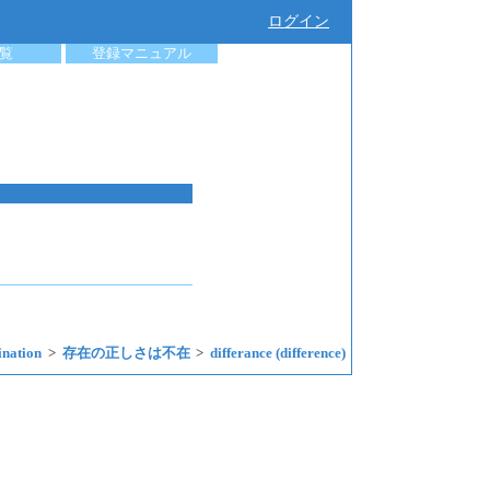
ログイン
覧
登録マニュアル
ination
存在の正しさは不在
differance (difference)