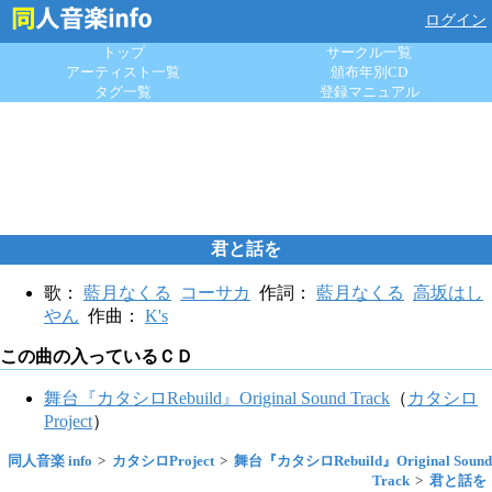
ログイン
トップ
サークル一覧
アーティスト一覧
頒布年別CD
タグ一覧
登録マニュアル
君と話を
歌：
藍月なくる
コーサカ
作詞：
藍月なくる
高坂はし
やん
作曲：
K's
この曲の入っているＣＤ
舞台『カタシロRebuild』Original Sound Track
（
カタシロ
Project
）
同人音楽 info
カタシロProject
舞台『カタシロRebuild』Original Sound
Track
君と話を