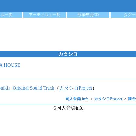
クル一覧
アーティスト一覧
頒布年別CD
タグ一
カタシロ
DA HOUSE
Original Sound Track
（
カタシロProject
）
同人音楽 info
カタシロProject
舞台『
©同人音楽info