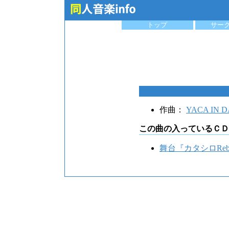
トップ
サー
作曲：
YACA IN 
この曲の入っているＣＤ
舞台『カタシロRebuild』