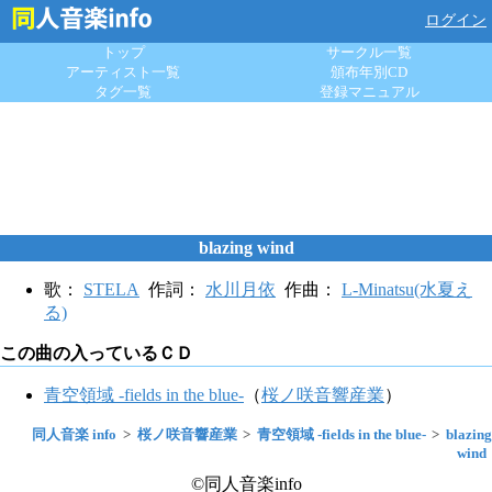
ログイン
トップ
サークル一覧
アーティスト一覧
頒布年別CD
タグ一覧
登録マニュアル
blazing wind
歌：
STELA
作詞：
水川月依
作曲：
L-Minatsu(水夏え
る)
この曲の入っているＣＤ
青空領域 -fields in the blue-
（
桜ノ咲音響産業
）
同人音楽 info
桜ノ咲音響産業
青空領域 -fields in the blue-
blazing
wind
©同人音楽info