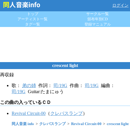
ログイン
トップ
サークル一覧
アーティスト一覧
頒布年別CD
タグ一覧
登録マニュアル
crescent light
再収録
歌：
弟の姉
作詞：
司/19G
作曲：
司/19G
編曲：
司/19G
Guitar:たまにゅう
この曲の入っているＣＤ
Revival Circuit-00
（
クレバスランプ
）
同人音楽 info
クレバスランプ
Revival Circuit-00
crescent light