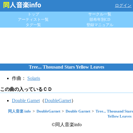
ログイン
トップ
サークル一覧
アーティスト一覧
頒布年別CD
タグ一覧
登録マニュアル
Tree... Thousand Stars Yellow Leaves
作曲：
Solaris
この曲の入っているＣＤ
Double Garnet
（
DoubleGarnet
）
同人音楽 info
DoubleGarnet
Double Garnet
Tree... Thousand Stars
Yellow Leaves
©同人音楽info