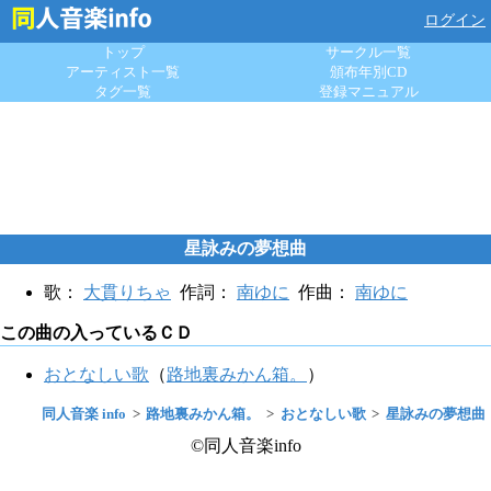
ログイン
トップ
サークル一覧
アーティスト一覧
頒布年別CD
タグ一覧
登録マニュアル
星詠みの夢想曲
歌：
大貫りちゃ
作詞：
南ゆに
作曲：
南ゆに
この曲の入っているＣＤ
おとなしい歌
（
路地裏みかん箱。
）
同人音楽 info
路地裏みかん箱。
おとなしい歌
星詠みの夢想曲
©同人音楽info