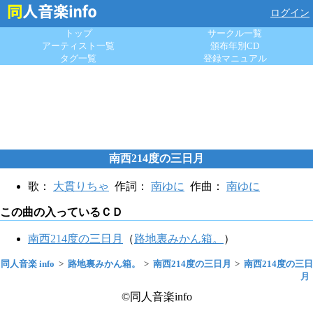
ログイン
トップ
サークル一覧
アーティスト一覧
頒布年別CD
タグ一覧
登録マニュアル
南西214度の三日月
歌：
大貫りちゃ
作詞：
南ゆに
作曲：
南ゆに
この曲の入っているＣＤ
南西214度の三日月
（
路地裏みかん箱。
）
同人音楽 info
路地裏みかん箱。
南西214度の三日月
南西214度の三日
月
©同人音楽info