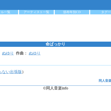
クル一覧
アーティスト一覧
頒布年別CD
タグ一
命ばっかり
：
ぬゆり
作曲：
ぬゆり
らない出張版
）
同人音楽 
©同人音楽info