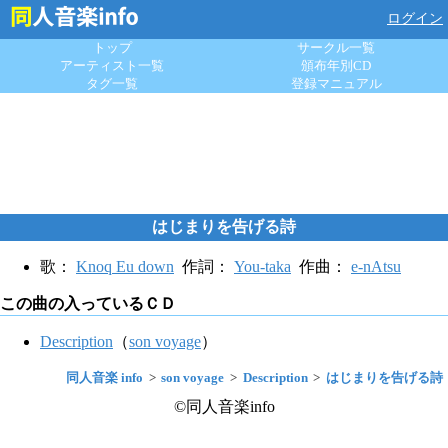
ログイン
トップ
サークル一覧
アーティスト一覧
頒布年別CD
タグ一覧
登録マニュアル
はじまりを告げる詩
歌：
Knoq Eu down
作詞：
You-taka
作曲：
e-nAtsu
この曲の入っているＣＤ
Description
（
son voyage
）
同人音楽 info
son voyage
Description
はじまりを告げる詩
©同人音楽info