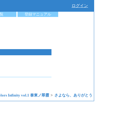
ログイン
覧
登録マニュアル
olors Infinity vol.1 泰東ノ翠霞
さよなら、ありがとう