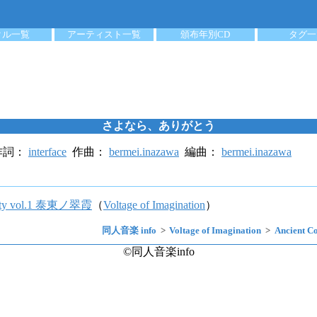
クル一覧
アーティスト一覧
頒布年別CD
タグ一
さよなら、ありがとう
詞：
interface
作曲：
bermei.inazawa
編曲：
bermei.inazawa
finity vol.1 泰東ノ翠霞
（
Voltage of Imagination
）
同人音楽 info
Voltage of Imagination
Ancient C
©同人音楽info