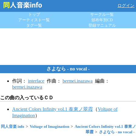
ログイン
トップ
サークル一覧
アーティスト一覧
頒布年別CD
タグ一覧
登録マニュアル
さよなら - no vocal -
作詞：
interface
作曲：
bermei.inazawa
編曲：
bermei.inazawa
この曲の入っているＣＤ
Ancient Colors Infinity vol.1 泰東ノ翠霞
（
Voltage of
Imagination
）
同人音楽 info
Voltage of Imagination
Ancient Colors Infinity vol.1 泰東ノ
翠霞
さよなら - no vocal -