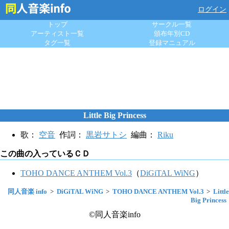
ログイン
トップ
サークル一覧
アーティスト一覧
頒布年別CD
タグ一覧
登録マニュアル
Little Big Princess
歌：
空音
作詞：
黒岩サトシ
編曲：
Riku
この曲の入っているＣＤ
TOHO DANCE ANTHEM Vol.3
（
DiGiTAL WiNG
）
同人音楽 info
DiGiTAL WiNG
TOHO DANCE ANTHEM Vol.3
Little
Big Princess
©同人音楽info