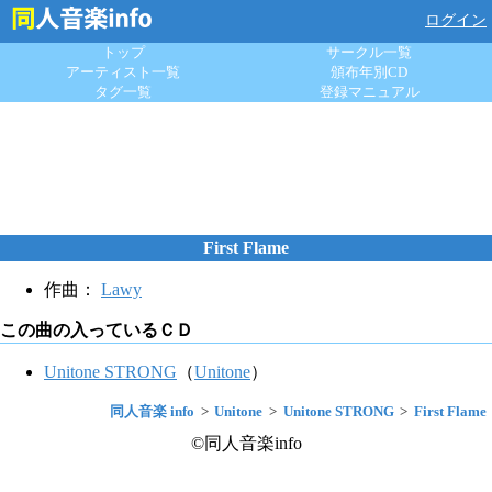
ログイン
トップ
サークル一覧
アーティスト一覧
頒布年別CD
タグ一覧
登録マニュアル
First Flame
作曲：
Lawy
この曲の入っているＣＤ
Unitone STRONG
（
Unitone
）
同人音楽 info
Unitone
Unitone STRONG
First Flame
©同人音楽info