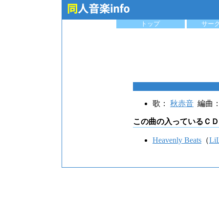
トップ
サー
歌：
秋赤音
編曲
この曲の入っているＣＤ
Heavenly Beats
（
Li