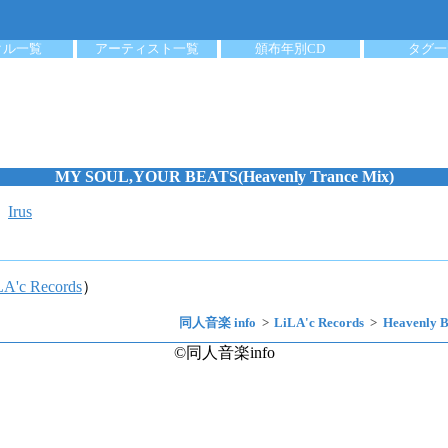
クル一覧
アーティスト一覧
頒布年別CD
タグ一
MY SOUL,YOUR BEATS(Heavenly Trance Mix)
：
Irus
LA'c Records
）
同人音楽 info
LiLA'c Records
Heavenly B
©同人音楽info