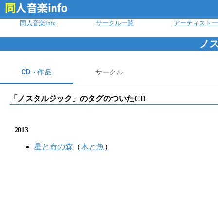
ログイン
同人音楽info
サークル一覧
アーティスト一
ノ
CD・作品
サークル
「
ノスタルジック
」のタグのついたCD
2013
星と命の森
（
木と魚
）