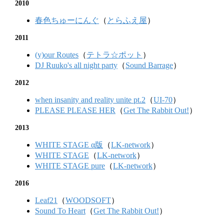
2010
春色ちゅーにんぐ
（
とらふえ屋
）
2011
(y)our Routes
（
テトラ☆ポット
）
DJ Ruuko's all night party
（
Sound Barrage
）
2012
when insanity and reality unite pt.2
（
UI-70
）
PLEASE PLEASE HER
（
Get The Rabbit Out!
）
2013
WHITE STAGE α版
（
LK-network
）
WHITE STAGE
（
LK-network
）
WHITE STAGE pure
（
LK-network
）
2016
Leaf21
（
WOODSOFT
）
Sound To Heart
（
Get The Rabbit Out!
）