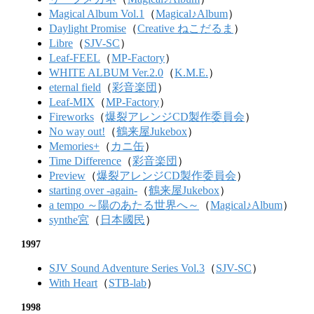
Magical Album Vol.1
（
Magical♪Album
）
Daylight Promise
（
Creative ねこだるま
）
Libre
（
SJV-SC
）
Leaf-FEEL
（
MP-Factory
）
WHITE ALBUM Ver.2.0
（
K.M.E.
）
eternal field
（
彩音楽団
）
Leaf-MIX
（
MP-Factory
）
Fireworks
（
爆裂アレンジCD製作委員会
）
No way out!
（
鶴来屋Jukebox
）
Memories+
（
カニ缶
）
Time Difference
（
彩音楽団
）
Preview
（
爆裂アレンジCD製作委員会
）
starting over -again-
（
鶴来屋Jukebox
）
a tempo ～陽のあたる世界へ～
（
Magical♪Album
）
synthe宮
（
日本國民
）
1997
SJV Sound Adventure Series Vol.3
（
SJV-SC
）
With Heart
（
STB-lab
）
1998