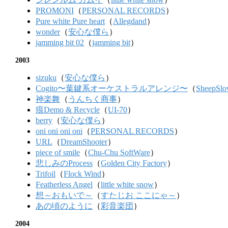
PROMONI
（
PERSONAL RECORDS
）
Pure white Pure heart
（
Allegdand
）
wonder
（
安心な僕ら
）
jamming bit 02
（
jamming bit
）
2003
sizuku
（
安心な僕ら
）
Cogito〜葉鍵系オーケストラルアレンジ〜
（
SheepSlo
神楽舞
（
うんちく商事
）
痕Demo & Recycle
（
UI-70
）
berry
（
安心な僕ら
）
oni oni oni oni
（
PERSONAL RECORDS
）
URL
（
DreamShooter
）
piece of smile
（
Chu-Chu SoftWare
）
悲しみのProcess
（
Golden City Factory
）
Trifoil
（
Flock Wind
）
Featherless Angel
（
little white snow
）
想～おもいで～
（
すたじお ここにゃ～
）
あの頃のように
（
彩音楽団
）
2004