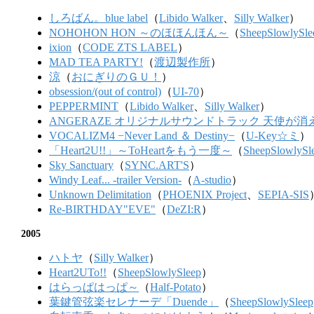
しろばん。blue label
（
Libido Walker
、
Silly Walker
）
NOHOHON HON ～のほほんほん～
（
SheepSlowlySle
ixion
（
CODE ZTS LABEL
）
MAD TEA PARTY!
（
渡辺製作所
）
涼
（
おにぎりのＧＵ！
）
obsession/(out of control)
（
UI-70
）
PEPPERMINT
（
Libido Walker
、
Silly Walker
）
ANGERAZE オリジナルサウンドトラック 天使が消
VOCALIZM4 −Never Land ＆ Destiny−
（
U-Key☆ミ
）
「Heart2U!!」～ToHeartをもう一度～
（
SheepSlowlySl
Sky Sanctuary
（
SYNC.ART'S
）
Windy Leaf... -trailer Version-
（
A-studio
）
Unknown Delimitation
（
PHOENIX Project
、
SEPIA-SIS
Re-BIRTHDAY"EVE"
（
DeZI:R
）
2005
ハトヤ
（
Silly Walker
）
Heart2UTo!!
（
SheepSlowlySleep
）
はらっぱはっぱ～
（
Half-Potato
）
葉鍵管弦楽セレナーデ「Duende」
（
SheepSlowlySleep