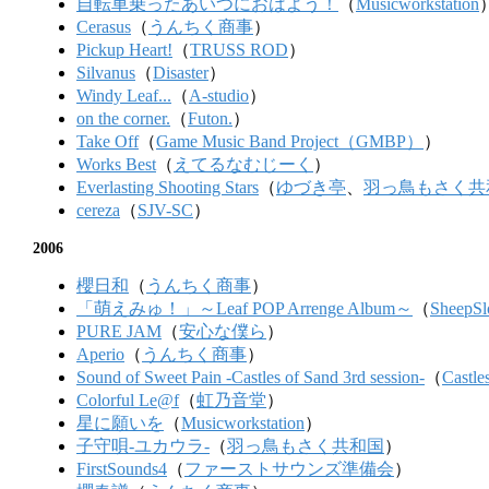
自転車乗ったあいつにおはよう！
（
Musicworkstation
Cerasus
（
うんちく商事
）
Pickup Heart!
（
TRUSS ROD
）
Silvanus
（
Disaster
）
Windy Leaf...
（
A-studio
）
on the corner.
（
Futon.
）
Take Off
（
Game Music Band Project（GMBP）
）
Works Best
（
えてるなむじーく
）
Everlasting Shooting Stars
（
ゆづき亭
、
羽っ鳥もさく共
cereza
（
SJV-SC
）
2006
櫻日和
（
うんちく商事
）
「萌えみゅ！」～Leaf POP Arrenge Album～
（
SheepSl
PURE JAM
（
安心な僕ら
）
Aperio
（
うんちく商事
）
Sound of Sweet Pain -Castles of Sand 3rd session-
（
Castle
Colorful Le@f
（
虹乃音堂
）
星に願いを
（
Musicworkstation
）
子守唄-ユカウラ-
（
羽っ鳥もさく共和国
）
FirstSounds4
（
ファーストサウンズ準備会
）