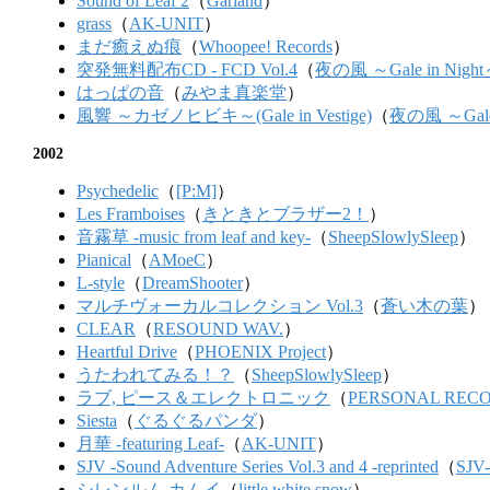
Sound of Leaf 2
（
Garland
）
grass
（
AK-UNIT
）
まだ癒えぬ痕
（
Whoopee! Records
）
突発無料配布CD - FCD Vol.4
（
夜の風 ～Gale in Nigh
はっぱの音
（
みやま真楽堂
）
風響 ～カゼノヒビキ～(Gale in Vestige)
（
夜の風 ～Gale 
2002
Psychedelic
（
[P:M]
）
Les Framboises
（
きときとブラザー2！
）
音霧草 -music from leaf and key-
（
SheepSlowlySleep
）
Pianical
（
AMoeC
）
L-style
（
DreamShooter
）
マルチヴォーカルコレクション Vol.3
（
蒼い木の葉
）
CLEAR
（
RESOUND WAV.
）
Heartful Drive
（
PHOENIX Project
）
うたわれてみる！？
（
SheepSlowlySleep
）
ラブ, ピース＆エレクトロニック
（
PERSONAL REC
Siesta
（
ぐるぐるパンダ
）
月華 -featuring Leaf-
（
AK-UNIT
）
SJV -Sound Adventure Series Vol.3 and 4 -reprinted
（
SJV
シレンルム カムイ
（
little white snow
）