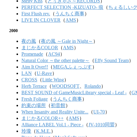
Melty Kiss
（
とぅぎゃざ～RECORDS
）
PERFECT SELECTION -KIZUATO- 痕
（
ちぇるしいグミ(
First Flush rev.
（
うんちく商事
）
LIVE IN CLOVER
（
AMS
）
2000
夜の風
（
夜の風 ～Gale in Night～
）
まじかるCOLOR
（
AMS
）
Promenade
（
AC94
）
Natural Color ～the other palette～
（
Effy Sound Team
）
Aim It Over!!
（
MEGAふぇっぷす
）
LAN
（
U-Rave
）
CROSS
（
Little Wing
）
Herb Terrace
（
WOODSOFT
、
Rolando
）
BEST SOUND of GameMusicLibrary special - Leaf -
（
GM
Fresh Foliage
（
うんちく商事
）
約束の場所
（
初音館
）
When Insanity and Reality Unite...
（
UI-70
）
まじかるCOLOR++
（
AMS
）
Alliance LABEL Vol.1 - Piece -
（
JV-1010同盟
）
玲瓏
（
K.M.E.
）