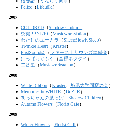
櫻春譜
（
うんちく商事
）
Felice
（
Lifeuille
）
2007
COLORED
（
Shadow Children
）
突発!!BNL19
（
Musicworkstation
）
わたしのユーカラ
（
SheepSlowlySleep
）
Twinkle Heart
（
Kraster
）
FirstSounds5
（
ファーストサウンズ準備会
）
はっぱもぐもぐ
（
全裸ネクタイ
）
二番星
（
Musicworkstation
）
2008
White Ribbon
（
Kraster
、
悠凪大学同窓の会
）
Memories in WHITE
（
DeZI:R
）
初っちゃんの葉っぱ
（
Shadow Children
）
Autumn Flowers
（
Florist Cafe
）
2009
Winter Flowers
（
Florist Cafe
）