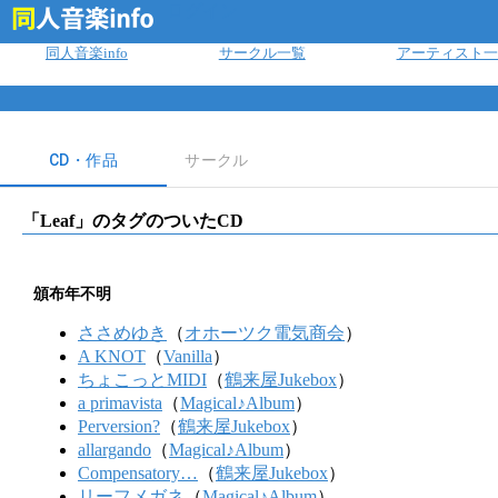
ログイン
同人音楽info
サークル一覧
アーティスト一
CD・作品
サークル
「
Leaf
」のタグのついたCD
頒布年不明
ささめゆき
（
オホーツク電気商会
）
A KNOT
（
Vanilla
）
ちょこっとMIDI
（
鶴来屋Jukebox
）
a primavista
（
Magical♪Album
）
Perversion?
（
鶴来屋Jukebox
）
allargando
（
Magical♪Album
）
Compensatory…
（
鶴来屋Jukebox
）
リーフメガネ
（
Magical♪Album
）