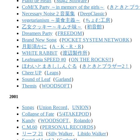
Piano de Heart
（
Mag2 Software
）
CoMi'X Party ～in memory of the girls～
（
きときとブラ
Necessary Noise 2 音葉集
（
DeepClassic
）
vegetarianism ～菜食主義～
（
ちょむ工房
）
乙女クッキー～キムチ味～
（
初音館
）
Dreamers Party
（
FREEDOM
）
Brand New Song
（
POCKET SYSTEM NETWORK
）
月影清かに
（
A・K・R・R
）
WHiTE RABBiT
（
渡辺製作所
）
Leafmania SPEED #0
（
ON THE ROCKS!!
）
ほわいとまきししんぐる
（
きときとブラザー2！
）
Cheer UP
（
Leaps
）
Sound of Leaf
（
Garland
）
Themis
（
WOODSOFT
）
2001
Songs
（
Union Record
、
UNION
）
Collapse of Fate
（
5/4TAKEPOD
）
Kandy
（
WOODSOFT
、
Rolando
）
C.M.60
（
PERSONAL RECORDS
）
リーフ 21
（
Silly Walker
、
Libido Walker
）