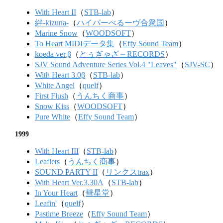
With Heart II
（
STB-lab
）
絆-kizuna-
（
ハイパーべるーヴ合衆国
）
Marine Snow
（
WOODSOFT
）
To Heart MIDIデータ集
（
Effy Sound Team
）
koeda ver.β
（
とぅぎゃざ～RECORDS
）
SJV Sound Adventure Series Vol.4 "Leaves"
（
SJV-SC
）
With Heart 3.0β
（
STB-lab
）
White Angel
（
quelf
）
First Flush
（
うんちく商事
）
Snow Kiss
（
WOODSOFT
）
Pure White
（
Effy Sound Team
）
1999
With Heart III
（
STB-lab
）
Leaflets
（
うんちく商事
）
SOUND PARTY II
（
リンクスtrax
）
With Heart Ver.3.30A
（
STB-lab
）
In Your Heart
（
彗星堂
）
Leafin'
（
quelf
）
Pastime Breeze
（
Effy Sound Team
）