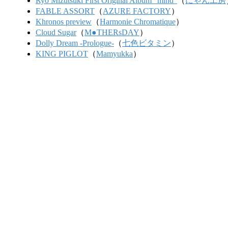
Ryo Mizutsuki First Original Album "mind"
（
にゃん工房
FABLE ASSORT
（
AZURE FACTORY
）
Khronos preview
（
Harmonie Chromatique
）
Cloud Sugar
（
M●THERsDAY
）
Dolly Dream -Prologue-
（
七色ビタミン
）
KING PIGLOT
（
Mamyukka
）