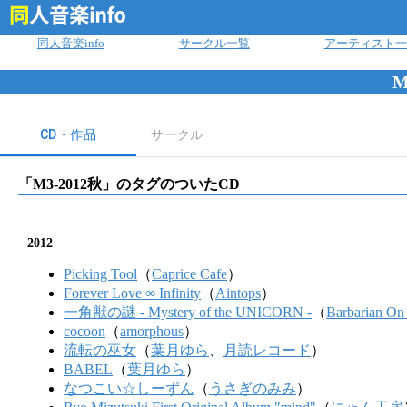
ログイン
同人音楽info
サークル一覧
アーティスト一
M
CD・作品
サークル
「
M3-2012秋
」のタグのついたCD
2012
Picking Tool
（
Caprice Cafe
）
Forever Love ∞ Infinity
（
Aintops
）
一角獣の謎 - Mystery of the UNICORN -
（
Barbarian On
cocoon
（
amorphous
）
流転の巫女
（
葉月ゆら
、
月読レコード
）
BABEL
（
葉月ゆら
）
なつこい☆しーずん
（
うさぎのみみ
）