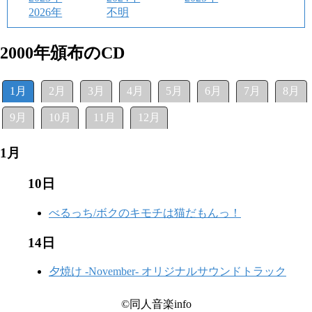
2026年
不明
2000年頒布のCD
1月
2月
3月
4月
5月
6月
7月
8月
9月
10月
11月
12月
1月
10日
べるっち/ボクのキモチは猫だもんっ！
14日
夕焼け -November- オリジナルサウンドトラック
©同人音楽info