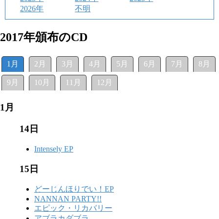
2026年
不明
2017年頒布のCD
1月
2月
3月
4月
5月
6月
7月
8月
9月
10月
11月
12月
1月
14日
Intensely EP
15日
どーじんほりでい！EP
NANNAN PARTY!!
エピック・リカバリー
アブラカダブラ