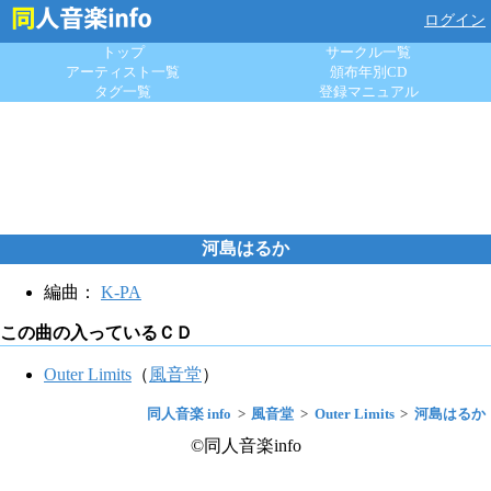
ログイン
トップ
サークル一覧
アーティスト一覧
頒布年別CD
タグ一覧
登録マニュアル
河島はるか
編曲：
K-PA
この曲の入っているＣＤ
Outer Limits
（
風音堂
）
同人音楽 info
風音堂
Outer Limits
河島はるか
©同人音楽info