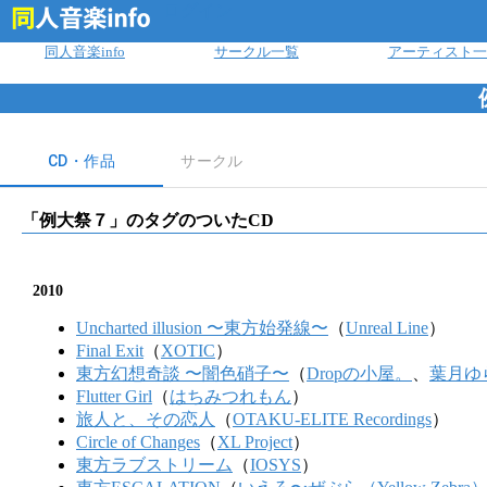
ログイン
同人音楽info
サークル一覧
アーティスト一
CD・作品
サークル
「
例大祭７
」のタグのついたCD
2010
Uncharted illusion 〜東方始発線〜
（
Unreal Line
）
Final Exit
（
XOTIC
）
東方幻想奇談 〜闇色硝子〜
（
Dropの小屋。
、
葉月ゆ
Flutter Girl
（
はちみつれもん
）
旅人と、その恋人
（
OTAKU-ELITE Recordings
）
Circle of Changes
（
XL Project
）
東方ラブストリーム
（
IOSYS
）