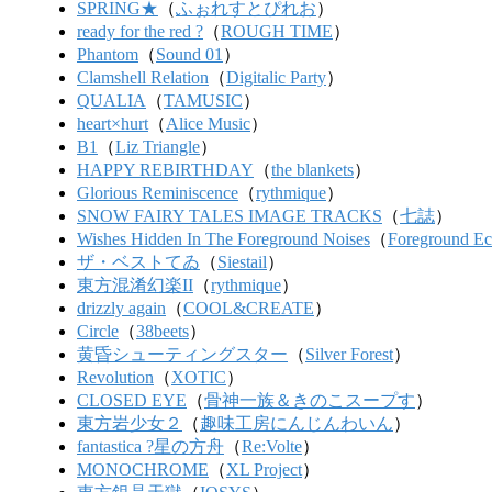
SPRING★
（
ふぉれすとぴれお
）
ready for the red ?
（
ROUGH TIME
）
Phantom
（
Sound 01
）
Clamshell Relation
（
Digitalic Party
）
QUALIA
（
TAMUSIC
）
heart×hurt
（
Alice Music
）
B1
（
Liz Triangle
）
HAPPY REBIRTHDAY
（
the blankets
）
Glorious Reminiscence
（
rythmique
）
SNOW FAIRY TALES IMAGE TRACKS
（
七誌
）
Wishes Hidden In The Foreground Noises
（
Foreground Ec
ザ・ベストてゐ
（
Siestail
）
東方混淆幻楽II
（
rythmique
）
drizzly again
（
COOL&CREATE
）
Circle
（
38beets
）
黄昏シューティングスター
（
Silver Forest
）
Revolution
（
XOTIC
）
CLOSED EYE
（
骨神一族＆きのこスープす
）
東方岩少女２
（
趣味工房にんじんわいん
）
fantastica ?星の方舟
（
Re:Volte
）
MONOCHROME
（
XL Project
）