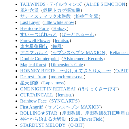
TAILWINDS - テイルウィンズ
（
ALiCE'S EMOTiON
風神六景
（
鉄腕トカゲ探知機
）
サディスティック永琳教
（
松樹千年翠
）
Last Layer
（
little white snow
）
Heartcore Forte
（
Halozy
）
すいーつぱれっと
（
ばーどちゅーん
）
Farewell Flower
（
Iemitsu.
）
東方星蓮飛行
（
舞風
）
アニマカルド
（
セブンスヘブン MAXION
、
Reliance
Double Counterpoint
（
Alstroemeria Records
）
Magical forest
（
Dimension's Gate
）
HONNEY BEETS 〜おしえてさとりん！〜
（
Q-BIT
Dearest...from
（
monochrome-coat
）
星天霹靂
（
Lapis moss
）
ONE NIGHT IN REITAISAI
（
ほりっくさーびす
）
CURTAINCALL
（
Iemitsu.
）
Rainbow Face
（
SYNC.ART'S
）
First Angriff
（
セブンスヘブン MAXION
）
ROLLING★STAR
（
岸田教団
、
岸田教団&THE明星
神社から始まる大騒動
（
Sun Flower Field
）
STARDUST MELODY
（
Q-BIT
）