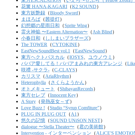
東方ESCALATION
（
いえろ〜ぜぶら（Yellow Zebra
花篝 HANA-KAGARI
（
K2 SOUND
）
東方妖艶録
（
Bloody Sword
）
まほろば
（
茜提灯
）
幻想郷の星雨日和
（
Sprite Wing
）
霊火神焔 〜Eastern Alternation〜
（
Ash Blind
）
小春日和
（
ししまいブラザーズ
）
The TOWER
（
CYTOKINE
）
EastNewSoundBest vol.1
（
EastNewSound
）
東方ヘクトパスカル
（
IOSYS
、
ユウノウミ
）
ババア愛してる！ババアまみれの東方アレンジ
（
Like
咲禮 -サクラ-
（
C-CLAYS
）
カリスマ
（
AriaRhythm
）
Heterophylla
（
さくらようかん
）
オトメキュート
（
ShibayanRecords
）
東方セレブ
（
Innocent Key
）
A Story
（
発熱巫女～ず
）
Love Buzz !
（
Studio “Syrup Comfiture”
）
PLUG IN PLUG OUT
（
A1
）
悠久の記憶
（
SOUND UNiSON NEST
）
dialogue 〜Stella Theater〜
（
君の美術館
）
Intervention - インターベンション
（
ALiCE'S EMOTiO