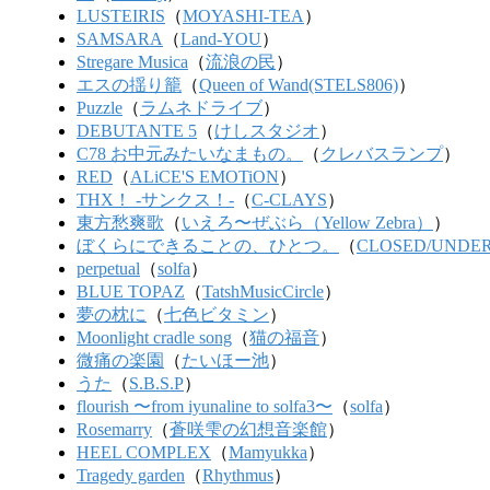
LUSTEIRIS
（
MOYASHI-TEA
）
SAMSARA
（
Land-YOU
）
Stregare Musica
（
流浪の民
）
エスの揺り籠
（
Queen of Wand(STELS806)
）
Puzzle
（
ラムネドライブ
）
DEBUTANTE 5
（
けしスタジオ
）
C78 お中元みたいなまもの。
（
クレバスランプ
）
RED
（
ALiCE'S EMOTiON
）
THX！ -サンクス！-
（
C-CLAYS
）
東方愁爽歌
（
いえろ〜ぜぶら（Yellow Zebra）
）
ぼくらにできることの、ひとつ。
（
CLOSED/UNDE
perpetual
（
solfa
）
BLUE TOPAZ
（
TatshMusicCircle
）
夢の枕に
（
七色ビタミン
）
Moonlight cradle song
（
猫の福音
）
微痛の楽園
（
たいほー池
）
うた
（
S.B.S.P
）
flourish 〜from iyunaline to solfa3〜
（
solfa
）
Rosemarry
（
蒼咲雫の幻想音楽館
）
HEEL COMPLEX
（
Mamyukka
）
Tragedy garden
（
Rhythmus
）