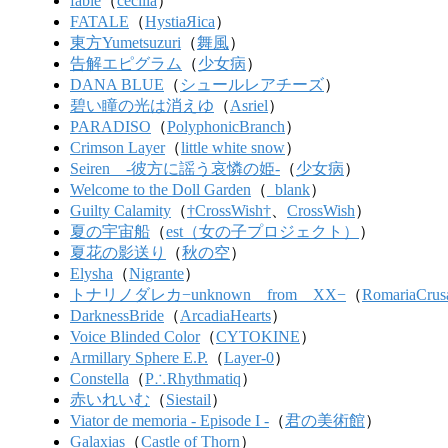
fable
（
cecilia
）
FATALE
（
HystiaЯica
）
東方Yumetsuzuri
（
舞風
）
告解エピグラム
（
少女病
）
DANA BLUE
（
シュールレアチーズ
）
碧い瞳の光は消えゆ
（
Asriel
）
PARADISO
（
PolyphonicBranch
）
Crimson Layer
（
little white snow
）
Seiren -彼方に謡う哀憐の姫-
（
少女病
）
Welcome to the Doll Garden
（
_blank
）
Guilty Calamity
（
†CrossWish†
、
CrossWish
）
夏の宇宙船
（
est（女の子プロジェクト）
）
夏花の影送り
（
秋の空
）
Elysha
（
Nigrante
）
トナリノダレカ−unknown from XX−
（
RomariaCrus
DarknessBride
（
ArcadiaHearts
）
Voice Blinded Color
（
CYTOKINE
）
Armillary Sphere E.P.
（
Layer-0
）
Constella
（
P∴Rhythmatiq
）
赤いれいむ
（
Siestail
）
Viator de memoria - Episode I -
（
君の美術館
）
Galaxias
（
Castle of Thorn
）