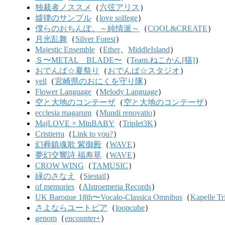
独裁者ノススメ
（
六弦アリス
）
墟律のサンプル
（
love solfege
）
僕らのおちんぽ。～純情派～
（
COOL&CREATE
）
月光乱舞
（
Silver Forest
）
Majestic Ensemble
（
Ether
、
MiddleIsland
）
Ｓ〜METAL BLADE〜
（
Team.ねこかん[猫]
）
おでんぱ☆夏祭り
（
おでんぱ☆スタジオ
）
yell
（
宮崎県のおにくを守り隊
）
Flower Language
（
Melody Language
）
空と大地のコンテーザ
（
空と大地のコンテーザ
）
ecclesia magarum
（
Mundi renovatio
）
MajLOVE × MinBABY
（
Triplet3K
）
Cristierra
（
Link to you?
）
幻葬鎮魂歌 紫御殿
（
WAVE
）
夢幻交響詩 福寿草
（
WAVE
）
CROW WING
（
TAMUSIC
）
緑のさなえ
（
Siestail
）
of memories
（
Alstroemeria Records
）
UK Baroque 18th〜Vocalo-Classica Omnibus
（
Kapelle Tr
さよならユートピア
（
loopcube
）
genom
（
encounter+
）