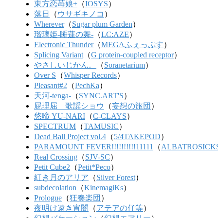
東方恋苺娘+
（
IOSYS
）
落日
（
ウサギキノコ
）
Wherever
（
Sugar plum Garden
）
瑠璃姫-睡蓮の舞-
（
LC:AZE
）
Electronic Thunder
（
MEGAふぇっぷす
）
Splicing Variant
（
G protein-coupled receptor
）
やさしいじかん。
（
Soranetarium
）
Over S
（
Whisper Records
）
Pleasant#2
（
PechKa
）
天河-tenga-
（
SYNC.ART'S
）
屁理屈 歌謡ショウ
（
妄想の旅団
）
悠啼 YU-NARI
（
C-CLAYS
）
SPECTRUM
（
TAMUSIC
）
Dead Ball Project vol.4
（
5/4TAKEPOD
）
PARAMOUNT FEVER!!!!!!!!!!11111
（
ALBATROSICK
Real Crossing
（
SJV-SC
）
Petit Cube2
（
Petit*Peco
）
紅き月のアリア
（
Silver Forest
）
subdecolation
（
KinemagiKs
）
Prologue
（
狂奏楽団
）
夜明け遠き宵闇
（
アテアの仔等
）