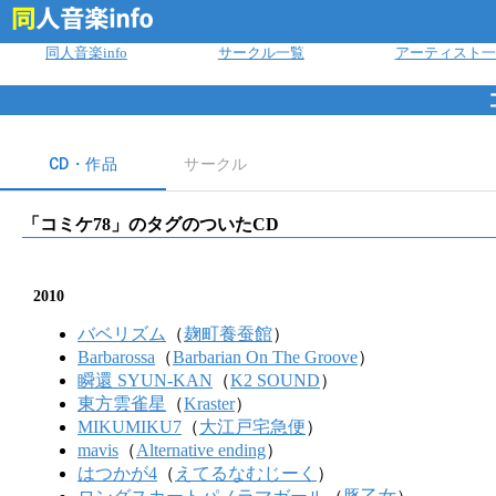
ログイン
同人音楽info
サークル一覧
アーティスト一
CD・作品
サークル
「
コミケ78
」のタグのついたCD
2010
バベリズム
（
麹町養蚕館
）
Barbarossa
（
Barbarian On The Groove
）
瞬還 SYUN-KAN
（
K2 SOUND
）
東方雲雀星
（
Kraster
）
MIKUMIKU7
（
大江戸宅急便
）
mavis
（
Alternative ending
）
はつかが4
（
えてるなむじーく
）