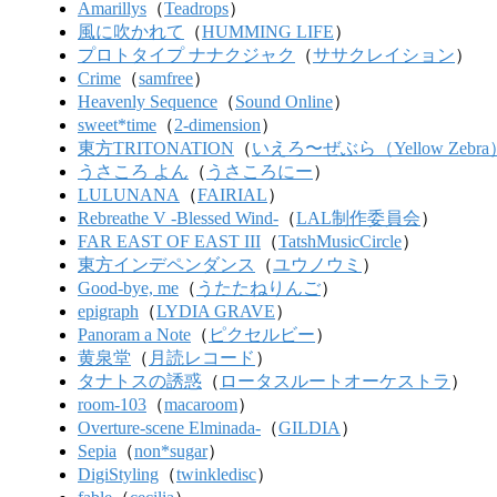
Amarillys
（
Teadrops
）
風に吹かれて
（
HUMMING LIFE
）
プロトタイプ ナナクジャク
（
ササクレイション
）
Crime
（
samfree
）
Heavenly Sequence
（
Sound Online
）
sweet*time
（
2-dimension
）
東方TRITONATION
（
いえろ〜ぜぶら（Yellow Zebra
うさころ よん
（
うさころにー
）
LULUNANA
（
FAIRIAL
）
Rebreathe V -Blessed Wind-
（
LAL制作委員会
）
FAR EAST OF EAST III
（
TatshMusicCircle
）
東方インデペンダンス
（
ユウノウミ
）
Good-bye, me
（
うたたねりんご
）
epigraph
（
LYDIA GRAVE
）
Panoram a Note
（
ピクセルビー
）
黄泉堂
（
月読レコード
）
タナトスの誘惑
（
ロータスルートオーケストラ
）
room-103
（
macaroom
）
Overture-scene Elminada-
（
GILDIA
）
Sepia
（
non*sugar
）
DigiStyling
（
twinkledisc
）