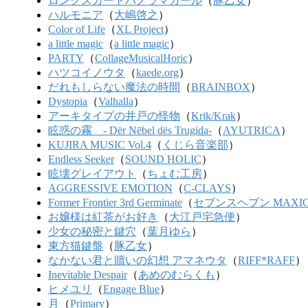
ロングスカートパノラマガール
（
豚乙女
）
ハルモニア
（
大嶋啓之
）
Color of Life
（
XL Project
）
a little magic
（
a little magic
）
PARTY
（
CollageMusicalHoric
）
ハツコイノウタ
（
kaede.org
）
だれもしらない魔法の時間
（
BRAINBOX
）
Dystopia
（
Valhalla
）
アーキタイプの井戸の怪物
（
Krik/Krak
）
眩惑の霧 - Dër Nēbel dës Trugida-
（
AYUTRICA
）
KUJIRA MUSIC Vol.4
（
くじら音楽部
）
Endless Seeker
（
SOUND HOLIC
）
眩壊グレイアウト
（
ちょむ工房
）
AGGRESSIVE EMOTION
（
C-CLAYS
）
Former Frontier 3rd Germinate
（
セブンスヘブン MAXI
お嬢様は紅茶がお好き
（
大江戸宅急便
）
少女の秘密と鍵穴
（
葉月ゆら
）
東方猫鍵盤
（
豚乙女
）
なかない君と贖いの幻想 アマネウタ
（
RIFF*RAFF
）
Inevitable Despair
（
あめのむらくも
）
ヒメユリ
（
Engage Blue
）
月
（
Primary
）