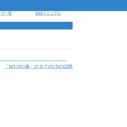
タグ一覧
登録マニュアル
「
M3-2011春
」のタグのCDの試聴