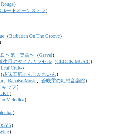
 Rouge
）
スルートオーケストラ
）
）
lue
（
Barbarian On The Groove
）
）
）
TURE 〜第一楽章〜
（
Gravel
）
誕生日のタイムカプセル
（
CLOCK MUSIC
）
 Leaf Craft-
）
（
趣味工房にんじんわいん
）
um
、
BabaismMusic
、
蒼咲雫の幻想音楽館
）
スキップ
）
UKI-
）
lan Melodica
）
ilentia.
）
OSYS
）
 Wing
）