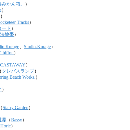
裏みかん箱。
）
e
）
e
）
ocketeer Tracks
）
コード
）
法地帯
）
dio Kurage
、
Studio-Kurage
）
Chiffon
）
 CASTAWAY
）
（
クレバスランプ
）
pring Beach Works.
）
ィ
）
（
Starry Garden
）
世界
（
Bassy
）
lHoric
）