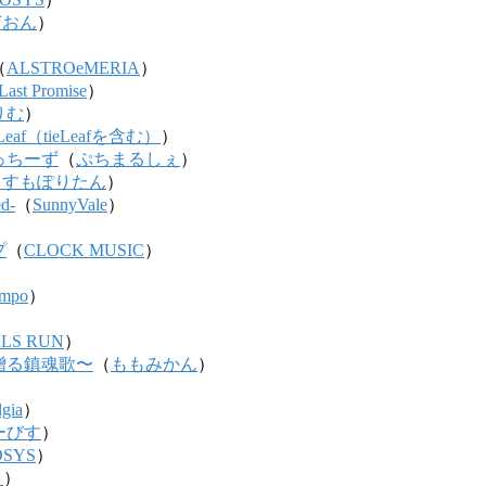
ぎおん
）
（
ALSTROeMERIA
）
Last Promise
）
りむ
）
 Leaf（tieLeafを含む）
）
っちーず
（
ぷちまるしぇ
）
こすもぽりたん
）
d-
（
SunnyVale
）
プ
（
CLOCK MUSIC
）
empo
）
RLS RUN
）
贈る鎮魂歌〜
（
ももみかん
）
）
gia
）
ーびす
）
OSYS
）
ク
）