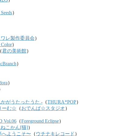
 Seeds
）
トワレ製作委員会
）
 Color
）
（
君の美術館
）
icBranch
）
dora
）
）
れかがうたったうた -
（
THURA*POP
）
りーむ☆
（
おでんぱ☆スタジオ
）
D Vol.06
（
Foreground Eclipse
）
m.ねこかん[猫]
）
亭へようこそ〜
（
ウチナキレコード
）