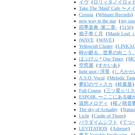
イヴ
（
ロリィタノイロォ
Take The 'Maid' Ca
Crossia
（
Whisper Records
new way to the star
（
my soun
四季楽典 -第二章-
（
5150
捻子巻く月
（
Maple Leaf
iWAVE
（
WAVE
）
Yellowish Cluster
（
LINKA
時が廻る、世界の向こう
ぱぷぴぷ＊Our Times
（
MO
空窓屋
（
すかいあ
）
light spot / 浮景
（
しろかが
A.S.O. Vocal
（
Melodic Tast
夢幻のヴィスカ
（
鈴葉屋
Full Course
（
三ツ星☆リス
ESPOIR. 〜ここにある
追想メロディ
（
桜ノ咲音
The sky of Actuality
（
Natur
Licht
（
Castle of Thorn
）
パラダイムシフト
（
てつ
LEVITATION
（
Adresse
）
東方 Variable Spellcaster
（