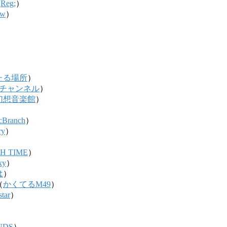
（
Reg;
）
ow
）
）
たる場所
）
チャンネル
）
幻想音楽館
）
cBranch
）
ry
）
H TIME
）
ky
）
は
）
（
かくてるM49
）
tar
）
UNDS
）