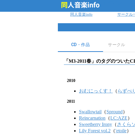
ログイン
同人音楽info
サークル
CD・作品
サークル
「
M3-2011春
」のタグのついたC
2010
おむにっくす！
（
らずべ
2011
Swallowtail
（
Spround
）
Reincarnation
（
LC:AZE
）
Sweetberry Irony
（
さくら
Lily Forest vol.2
（
'etoile
）