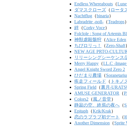
Endless Whereabouts
（
Lune
ダマスクローズ
（
ロータ
Nachtflug
（
binaria
）
Labradrite -noll-
（
Teadrops
絆
（
Corky Voce
）
Folclole : Song of Artemis B
神獣虐殺骸狩
（
Alice Eden
ちびロリっ！
（
Zero-Shaft
NEW AGE PRTO-CUL
リリーシングシーケンス/
Merry Happy
（
I.L.C -Image
Angel Knight Sword Zero 2
ひだまり農場
（
Soranetari
疾走フィールド
（
トキノ
Spring Field
（
裏月-URATS
AMUSE GENERATOR
（
P
Colors2
（
風ノ音堂
）
静寂の空、終焉の夜へ
（
S
Epitaph
（
Krik/Krak
）
恋のラブラブ初デート
（
I
Another Dimension
（
Sprite