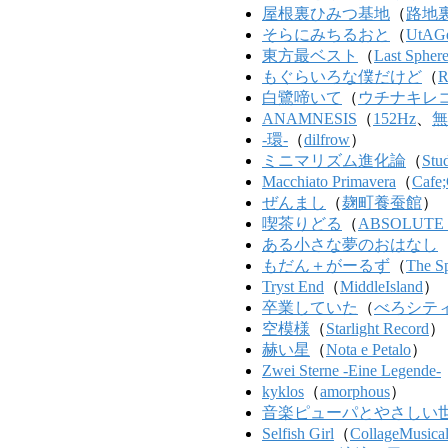
屋根裏ひみつ基地
（
路地
そらにみちるおと
（
UtAG
東方最ベスト
（
Last Spher
もぐらいろな僕だけど
（
R
白鷺啼いて
（
ウチナキレ
ANAMNESIS
（
152Hz
、
無
-環-
（
dilfrow
）
ミニマリズム進化論
（
Stu
Macchiato Primavera
（
Cafe;
ぜんまし
（
麹町養蚕館
）
喫茶りどる
（
ABSOLUTE
ある小さな夢のおはなし
もだん＋がーるず
（
The S
Tryst End
（
MiddleIsland
）
卒業していた
（
べろシテ
空模様
（
Starlight Record
）
赫い星
（
Nota e Petalo
）
Zwei Sterne -Eine Legende-
kyklos
（
amorphous
）
音楽ピューパとやさしい
Selfish Girl
（
CollageMusica