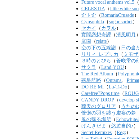
Future vocal anthems vol.5
CELESTIA
（
little white sn
歪ト歪
（
RomariaCrusade
）
Gypsophila
（
sugar sorbet
）
セカイ
（
カヲル
）
宵闇恋想奇譚
（
清風明月
庭園
（
relate
）
空の下の五線譜
（
日の当
リリィ･レプリカ
（
ミモザ
３時のとびら
（
蒼咲雫の
サクラ
（
Land-YOU
）
The Red Album
（
Polyphoni
惑星航路
（
Ontama
、
Prima
DO RE MI
（
La-Ti-Do
）
Carefree?Pops time
（
ROUG
CANDY DROP
（
develop s
葬天のグロリア
（
うたの
恍惚の羽を纏う虚妄の夢
風の帰る場所
（
Echowhite/s
げんきだま
（
悠遊自的♪
）
Secret Remixes
（
Reg;
）
Los Tafisti
（
Funczion SO