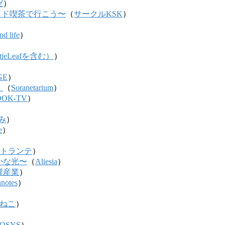
ゼ
）
fe 〜メイド喫茶で行こう〜
（
サークルKSK
）
）
d life
）
）
（tieLeafを含む）
）
GE
）
。
（
Soranetarium
）
OK-TV
）
み
）
e
）
）
トランテ
）
確かな光〜
（
Aliesia
）
響産業
）
anotes
）
×ねこ
）
IOSYS
）