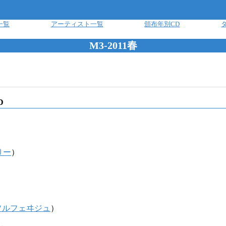
一覧
アーティスト一覧
頒布年別CD
M3-2011春
D
りー
）
ソルフェヰジュ
）