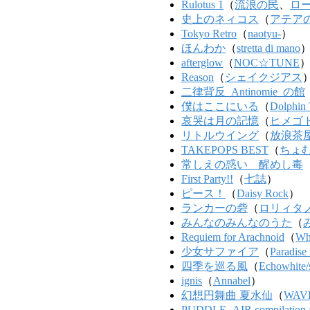
Rulotus 1
（
流浪の民
、
ロ
史上のネィコス
（
アテア
Tokyo Retro
（
naotyu-
）
ほんわか
（
stretta di mano
afterglow
（
NOC☆TUNE
Reason
（
シェイクジアス
二律背反_Antinomie_の館
僕はここにいる
（
Dolphin
哀哭は月の記憶
（
ヒメゴ
リトルウイング
（
放浪茶
TAKEPOPS BEST
（
ちょ
常しえの惑い 醒めし毒
First Party!!
（
七誌
）
ピース！
（
Daisy Rock
）
ランカーの砦
（
ロリィタ
みんなのみんなのうた
（
Requiem for Arachnoid
（
Wh
少女サファイア
（
Paradise
四季を巡る風
（
Echowhite/s
ignis
（
Annabel
）
幻想円舞曲 夏水仙
（
WAV
PUDDLE -AIR compilation 