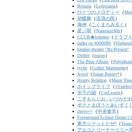
Rosaria
（
Losrosaria
）
ひとつのメロディー
（
Mel
胡蝶舞
（
流浪の民
）
海神
（
こくまろみるく
）
星ノ唄
（
NanosizeMir
）
CLUB★toilettes
（
クラブ
pallet on #000080
（
Highend
kimino-theater "Re:Present"
Drifter
（
muon
）
The Blue Album
（
Polyphon
tyche
（
Gothic Marionette
）
Jewel
（
Sugar Bunny*
）
Hearty Relation
（
Music Pan
ホイップライフ
（
33.turbo
氷下の国
（
CorLeonis
）
こすもらじお - いつかだ
ボクとまほうとあいすく
move++
（
中央食堂
）
Foreground Eclipse Demo C
東方☆ゲットだぜ!
（
Tea
アルコとリーナ〜リリー