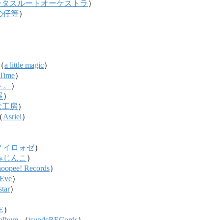
ータスルートオーケストラ
）
の仔等
）
）
）
）
（
a little magic
）
 Time
）
ト。
）
屋
）
む工房
）
（
Asriel
）
ノイロォゼ
）
みじんこ
）
oopee! Records
）
 Eve
）
tar
）
E
）
album-
（
tsundeRECords
）