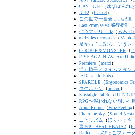
CAST OFF
（
ゆずぽんれ
Acts!
（
Casket
）
この世で一番愛しい記憶
Last Promise vs 飛行衝動
（
七色マテリアル
（
るろぷ
melodies memories
（
Maple
魔女っ子日記ムーンうぃ
COOKIE＆MONSTER
（
RISE AGAIN -We Are Unite
Premiere
（
merci
）
揺り椅子とタイムスタン
Je Bats
（
Je Bats
）
SPARKLE
（
Ergonomics T
ククルカン
（
arcane
）
Nostalgic Fabric
（
RUN GI
RPG〜報われない想いへ
Aqua Round
（
Fine Feeling
Fly to the sky
（
Sound Nostal
ニヒリズム
（
ほりっくさ
東方IO-BEST BEATS2
（
I
Reflect
（
ちびっこフォー