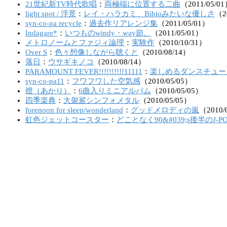
21世紀新TV時代歌唱
：
両極端に位置する二曲
（
2011
/
05
/
01
light spot / 浮景
：
レイ・ハラカミ、Bibioみたいな優しさ
（
2
syn-co-pa recycle
：
過去作リアレンジ集
（
2011
/
05
/
01
）
Indagare*
：
いつものwindy・way節。
（
2011
/
05
/
01
）
メトロノームとファジィ論理
：
実験作
（
2010
/
10
/
31
）
Over S
：
色々想像しながら聴くと
（
2010
/
08
/
14
）
落日
：
ウサギキノコ
（
2010
/
08
/
14
）
PARAMOUNT FEVER!!!!!!!!!!11111
：
楽しめるダンスチュー
syn-co-pa11
：
フワフワした空気感
（
2010
/
05
/
05
）
燈（あかり）
：
6曲入りミニアルバム
（
2010
/
05
/
05
）
四季楽典
：
大袈裟シンフォメタル
（
2010
/
05
/
05
）
forenoon for sleep/wonderland
：
グッドメロディの嵐
（
2010
/
虹色ジェットコースター
：
どことなく90&#039;s後半のJ-PO