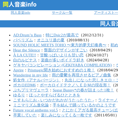
ログイン
同人音楽info
サークル一覧
アーティスト一
同人音
AD:Drum’n Bass
：
特にDsic2が最高で
（
2012
/
12
/
31
）
バベリズム
：
オニユリ達の夏
（
2010
/
08
/
13
）
SOUND HOLIC MEETS TOHO 〜東方的夢天幻奏典〜
：
初め
Hear the Silence
：
盤面のデザインがすごい
（
2018
/
04
/
29
）
À LA CUTE!!
：
甘酸っぱいよりも甘い恋
（
2024
/
10
/
27
）
白のルピナス
：
楽曲が多いボイドラ好き
（
2024
/
04
/
28
）
ゲキヤバコンピレーション (GEKIYABA COMPILATION)
：
Aprire
：
Prismagic聞き始めにおすすめの１枚！
（
2018
/
04
/
29
Wandering in my life
：
雨の憂鬱を再現させるピアノ曲集
（
2
処女作（アナルバージン）
：
丸出しになった悲しきエロ・
ボカロEDM6
：
ボーカロイドテクノ＼ＥＤＭの現在形！
（
2
ぷちプリマヴェーラ
：
Sugar Bunny*の春が詰まった1枚！
（
ゆるり
：
ほっとやすらげるひとときを
こすもらじお - いつかだれかがうたったうた -
：
ライナーノ
ミニマリズム進化論
：
手を結んで踊っているかのようです
Future vocal anthems vol.5
：
とにかくアガる最高チューンば
卒業していた
：
楽しみになってくる一枚です
（
2011
/
05
/
01